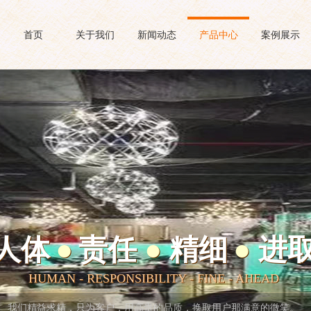
首页
关于我们
新闻动态
产品中心
案例展示
人体
●
责任
●
精细
●
进
人体
●
责任
●
精细
●
进
HUMAN
- RESPONSIBILITY - FINE - AHEAD
HUMAN
- RESPONSIBILITY - FINE - AHEAD
我们精益求精，只为客户，用高贵的品质，换取用户那满意的微笑。